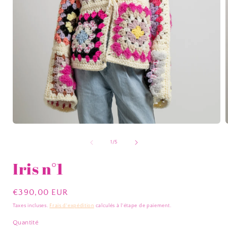
O
Ouvrir
l
le
média
de
1
/
5
1
dans
Iris n°1
une
f
fenêtre
modale
Prix
€390,00 EUR
habituel
Taxes incluses.
Frais d'expédition
calculés à l'étape de paiement.
Quantité