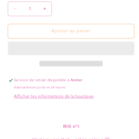
Réduire
Augmenter
la
la
quantité
quantité
de
de
Ajouter au panier
Iris
Iris
n°1
n°1
Service de retrait disponible à
Atelier
Habituellement prête en 24 heures
Afficher les informations de la boutique
IRIS n°1