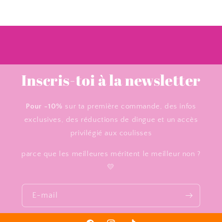
Inscris-toi à la newsletter
Pour -10%
sur ta première commande, des infos
exclusives, des réductions de dingue et un accès
privilégié aux coulisses
parce que les meilleures méritent le meilleur non ?
💛
E-mail